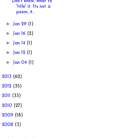
Don't know, what to
'title' it. Its not a
poem, it...
►
Jan 29
(1)
►
Jan 16
(2)
►
Jan 14
(1)
►
Jan 12
(1)
►
Jan 04
(1)
►
2013
(62)
►
2012
(35)
►
2011
(33)
►
2010
(27)
►
2009
(18)
►
2008
(3)