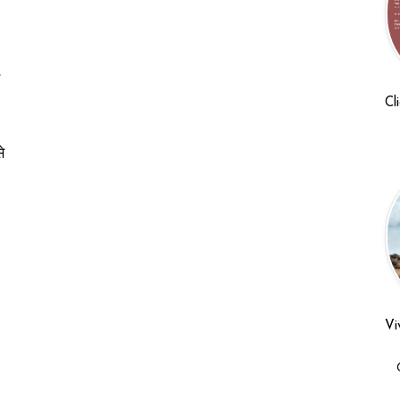
,
Cl
े
Vi