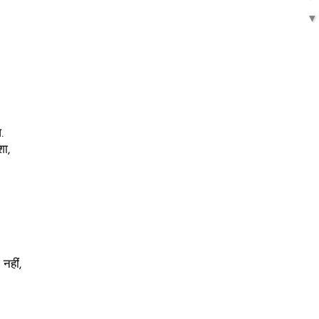
.
शा,
नहीं,