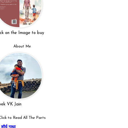
ick on the Image to buy
About Me
vek VK Jain
Click to Read All The Parts
शौर्य गाथा