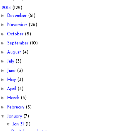
▼
2014
(129)
►
December
(51)
►
November
(26)
►
October
(8)
►
September
(10)
►
August
(4)
►
July
(3)
►
June
(3)
►
May
(3)
►
April
(4)
►
March
(5)
►
February
(5)
▼
January
(7)
▼
Jan 31
(1)