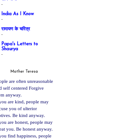
-
India As I Know
-
रामायण के चरित्र
-
Papa's Letters to
Shaurya
-
Mother Teresa
ople are often unreasonable
d self centered Forgive
em anyway.
 you are kind, people may
cuse you of ulterior
tives. Be kind anyway.
 you are ho
nest, people may
eat you. Be honest anyway.
 you find happiness, people