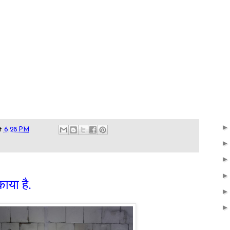
t
6:28 PM
काया है.