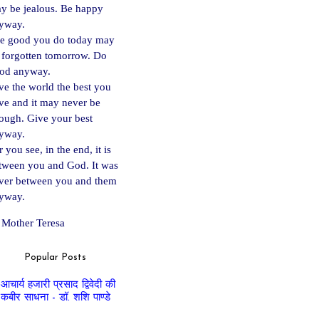
y be jealous. Be happy
yway.
e good you do today may
 forgotten tomorrow. Do
od anyway.
ve the world the best you
ve and it may never be
ough. Give your best
yway.
 you see, in the end, it is
tween you and God. It was
ver between you and them
yway.
Mother Teresa
Popular Posts
आचार्य हजारी प्रसाद द्विवेदी की
कबीर साधना - डॉ. शशि पाण्डे