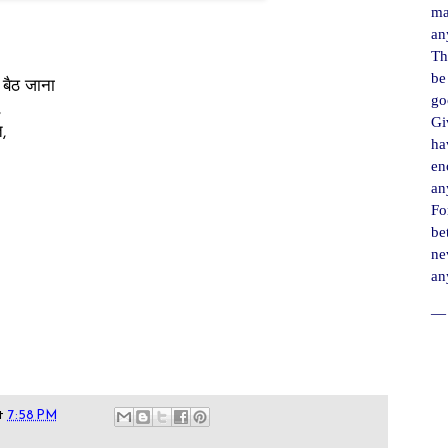
ma
an
Th
be
 बैठ जाना
go
,
Gi
,
ha
en
an
For
be
ne
an
― 
t
7:58 PM