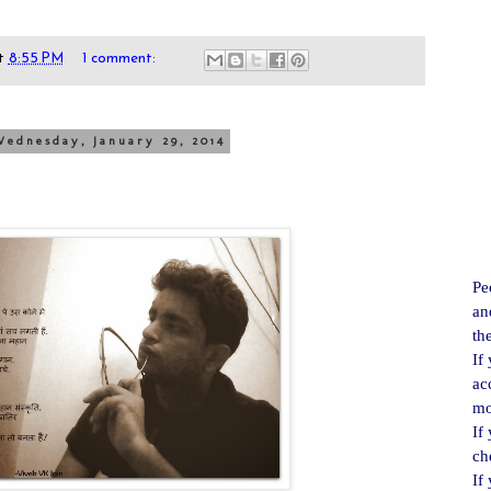
t
8:55 PM
1 comment:
Wednesday, January 29, 2014
Pe
an
th
If
ac
mo
If
ch
If