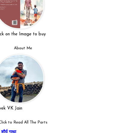
ick on the Image to buy
About Me
vek VK Jain
Click to Read All The Parts
शौर्य गाथा