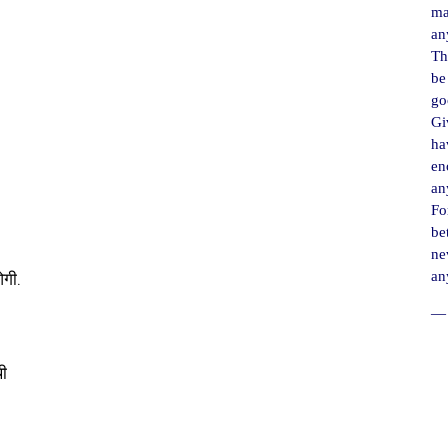
ma
an
Th
be
go
Gi
ha
en
an
For
be
ne
an
ओगी.
― 
ी