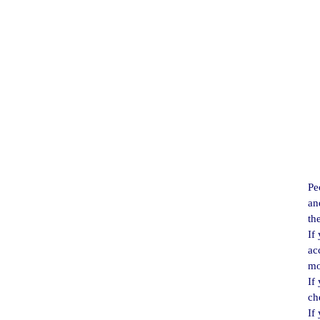
Pe
an
th
If
ac
mo
If
ch
If