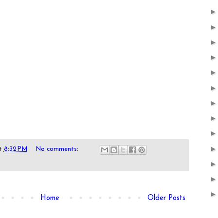
t
8:32 PM
No comments:
Home
Older Posts