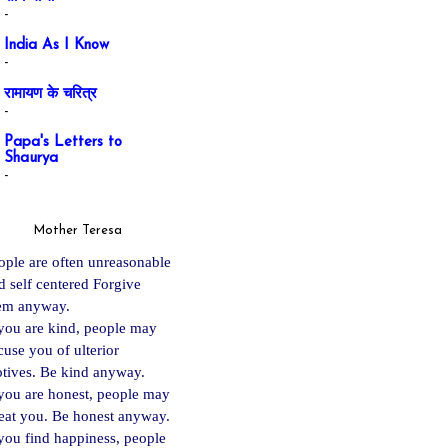
-
India As I Know
-
रामायण के चरित्र
-
Papa's Letters to
Shaurya
-
Mother Teresa
ople are often unreasonable
d self centered Forgive
em anyway.
 you are kind, people may
cuse you of ulterior
tives. Be kind anyway.
 you are ho
nest, people may
eat you. Be honest anyway.
 you find happiness, people