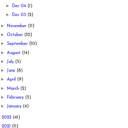
►
Dec 04
(1)
►
Dec 03
(2)
►
November
(11)
►
October
(10)
►
September
(10)
►
August
(14)
►
July
(5)
►
June
(8)
►
April
(9)
►
March
(2)
►
February
(5)
►
January
(4)
►
2022
(41)
►
2021
(11)