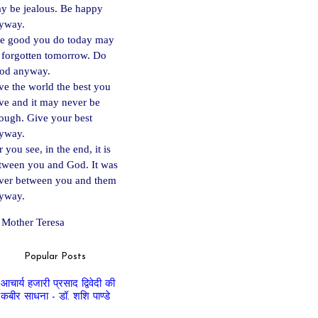
y be jealous. Be happy
yway.
e good you do today may
 forgotten tomorrow. Do
od anyway.
ve the world the best you
ve and it may never be
ough. Give your best
yway.
 you see, in the end, it is
tween you and God. It was
ver between you and them
yway.
Mother Teresa
Popular Posts
आचार्य हजारी प्रसाद द्विवेदी की
कबीर साधना - डॉ. शशि पाण्डे