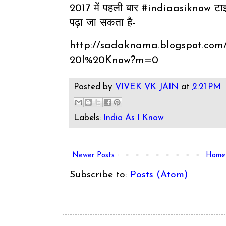
2017 में पहली बार #indiaasiknow टाइ
पढ़ा जा सकता है-
http://sadaknama.blogspot.com
20I%20Know?m=0
Posted by
VIVEK VK JAIN
at
2:21 PM
Labels:
India As I Know
Newer Posts
Home
Subscribe to:
Posts (Atom)