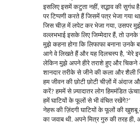
इसलिए
इसमें
कटुता
नहीं
सद्भाव
की
सुगंध
है
,
पर
टिप्पणी
करते
हैं
जिसमें
पत्र
भेजा
गया
थ
जिस
चीज़
में
लपेट
कर
भेजा
गया
उसपर
मुझ
,
वल्लभभाई
इसके
लिए
जिम्मेदार
हैं
तो
उनके
,
मुझे
कहना
होगा
कि
लिफाफा
बनाना
उनके
आगे
वे
लिखते
हैं
और
यह
दिलचस्प
है
मेरे
इ
, ‘
लेकिन
मुझे
अपने
हीरे
तराशे
हुए
और
चिकने
शानदार
तरीके
से
जीने
की
कला
और
शैली
हम
जीवन
की
छोटी
छोटी
चीज़ों
में
अंदाज
औ
करें
हममें
से
ज़्यादातर
लोग
हिममंडित
ऊंचा
?
हमें
घाटियों
के
फूलों
से
भी
वंचित
रखेंगे
?’
नेहरू
की
ज़िंदगी
घाटियों
के
फूलों
की
खुशबू
का
जवाब
थी
अपने
मित्र
गुरु
की
तरह
ही
अ
.
,