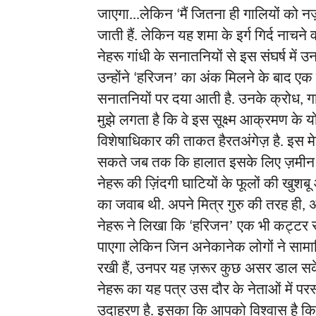
जाएगा
लेकिन
मैं
जितना
ही
गालियों
को
न
...
‘
जाती
हैं
लेकिन
यह
शमा
के
इर्ग
गिर्द
नाचने
व
.
नेहरू
गांधी
के
सनातनियों
से
इस
संघर्ष
में
उन
उन्होंने
हरिजन’
का
अंक
मिलने
के
बाद
एक
‘
सनातनियों
पर
दया
आती
है
उनके
क्रोध
ग
.
,
मुझे
लगता
है
कि
वे
इस
सूक्ष्म
आक्रमण
के
य
विशेषाधिकार
की
ताकत
हैरतअंगेज़
है
इस
म
.
सकते
जब
तक
कि
हालात
इसके
लिए
ज़मीन
नेहरू
की
ज़िंदगी
घाटियों
के
फूलों
की
खुशबू
का
जवाब
थी
अपने
मित्र
गुरु
की
तरह
ही
अ
.
,
नेहरू
ने
लिखा
कि
हरिजन’
एक
भी
कट्टर
‘
पाएगा
लेकिन
जिन
अनेकानेक
लोगों
ने
साम
रखी
हैं
उनपर
यह
ज़रूर
कुछ
असर
डाल
सक
,
नेहरू
का
यह
पत्र
उस
दौर
के
नेताओं
में
परस
उदाहरण
है
इसका
कि
आपको
विश्वास
है
क
.