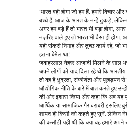
भारत
वही
होगा
जो
हम
हैं
हमारे
विचार
और
‘
.
बच्चे
हैं
आज
के
भारत
के
नन्हें
टुकड़े
लेकि
,
,
अगर
हम
बड़े
हैं
तो
भारत
भी
बड़ा
होगा
अगर
,
नज़रिए
वाले
हुए
तो
भारत
भी
वैसा
ही
होगा
अ
.
यही
संकरी
निगाह
और
तुच्छ
कार्य
रहे
जो
भ
,
इतना
बेमेल
था
.’
जवाहरलाल
नेहरू
आज़ादी
मिलने
के
साल
भ
अपने
लोगों
को
याद
दिला
रहे
थे
कि
भारतीय
तो
वह
है
क्षुद्रता
संकीर्णता
और
फूहड़पन
से
,
औद्योगिक
नीति
के
बारे
में
बात
करते
हुए
उन्हो
की
ओर
इशारा
किया
और
कहा
कि
अब
यह
आर्थिक
या
सामाजिक
गैर
बराबरी
इसलिए
बु
शायद
ही
किसी
को
कहते
हुए
सुनें
लेकिन
ने
.
की
कसौटी
यही
थी
कि
क्या
वह
हमारे
अपने