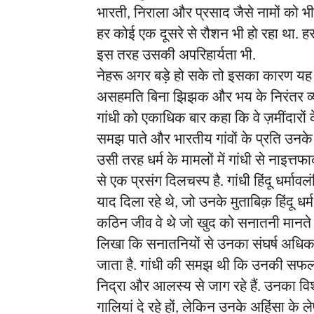
भारती
निराला
और
प्रसाद
जैसे
नामों
को
भ
,
हर
कोई
एक
दूसरे
से
रौशन
भी
हो
रहा
था
ह
.
इस
तरह
उसकी
अपरिहार्यता
भी
.
नेहरू
अगर
बड़े
हो
सके
तो
इसका
कारण
यह
असहमति
बिना
झिझक
और
भय
के
निरंतर
व
गांधी
को
एकाधिक
बार
कहा
कि
वे
ज़मींदारों
समझ
पाते
और
भारतीय
गांवों
के
प्रति
उनके
उसी
तरह
धर्म
के
मामलों
में
गांधी
से
नाइत्तफ
से
एक
प्रसंग
दिलचस्प
है
गांधी
हिंदू
धर्मावलं
.
याद
दिला
रहे
थे
जो
उनके
मुताबिक़
हिंदू
धर्म
,
कठिन
जीव
वे
थे
जो
खुद
को
सनातनी
मानते
लिखा
कि
सनातनियों
से
उनका
संघर्ष
अधि
जाता
है
गांधी
की
समझ
थी
कि
उनकी
सफल
.
निद्रा
और
आलस्य
से
जाग
रहे
हैं
उनका
वि
.
गालियां
दे
रहे
हों
लेकिन
उनके
अहिंसा
के
ल
,