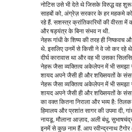
नोटिस
उसे
भी
देते
थे
जिसके
विरुद्ध
वह
शुरू
साहबों
को
अंग्रेज़
सरकार
के
हर
महकमे
क
,
रहे
हैं
सशस्त्र
क्रांतिकारियों
की
वीरता
में
.
और
षड्यंत्र
के
बिना
संभव
न
थी
.
नेहरू
गांधी
के
शिष्य
की
तरह
ही
निष्कवच
औ
थे
इसलिए
उनमें
से
किसी
ने
वे
जो
कर
रहे
थ
.
दीर्घ
कारावास
था
और
वह
भी
उसका
सिलसि
नेहरू
जैसा
व्यक्तित्व
अकेलेपन
में
भी
समझा
शायद
अपने
जैसी
ही
और
शख्सियतों
के
संसर
नेहरू
जैसा
व्यक्तित्व
अकेलेपन
में
भी
समझा
शायद
अपने
जैसी
ही
और
शख्सियतों
के
संसर
का
वक्त
कितना
निराला
और
भव्य
है
तिलक
:
हिमालय
और
प्रशांत
सागर
की
उपमा
दी
गां
,
नायडू
मौलाना
आज़ाद
अली
बंधु
सुभाषचंद्
,
,
,
इनमें
से
कुछ
नाम
हैं
आप
रवीन्द्रनाथ
टैगोर
.