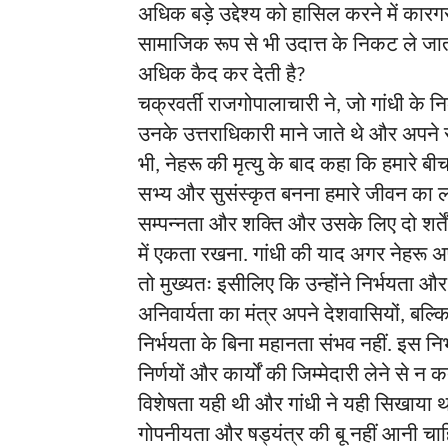
अधिक
बड़े
उद्देश्य
को
हासिल
करने
में
कारग
सामाजिक
रूप
से
भी
उदात्त
के
निकट
ले
जा
अधिक
कैद
कर
देती
है
?
चक्रवर्ती
राजगोपालाचारी
ने
जो
गांधी
के
न
,
उनके
उत्तराधिकारी
माने
जाते
थे
और
अपने
भी
नेहरू
की
मृत्यु
के
बाद
कहा
कि
हमारे
बी
,
सभ्य
और
सुसंस्कृत
बनना
हमारे
जीवन
का
ल
सम्पन्नता
और
शक्ति
और
उसके
लिए
दो
शर्ते
में
एकता
रखना
गांधी
की
याद
अगर
नेहरू
अ
.
तो
मुख्यतः
इसीलिए
कि
उन्होंने
निर्भयता
और
अनिवार्यता
का
मंत्र
अपने
देशवासियों
बल्क
,
निर्भयता
के
बिना
महानता
संभव
नहीं
इस
नि
.
निर्णयों
और
कार्यों
की
जिम्मेदारी
लेने
से
न
क
विशेषता
यही
थी
और
गांधी
ने
यही
सिखाया
थ
गोपनीयता
और
षड्यंत्र
की
बू
नहीं
आनी
चा