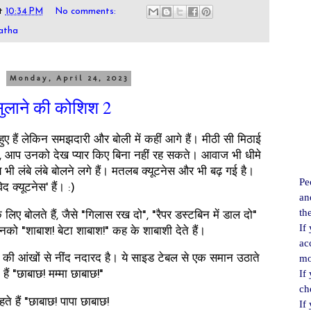
t
10:34 PM
No comments:
atha
Monday, April 24, 2023
 सुलाने की कोशिश 2
 हैं लेकिन समझदारी और बोली में कहीं आगे हैं। मीठी सी मिठाई
ी, आप उनको देख प्यार किए बिना नहीं रह सकते। आवाज भी धीमे
 भी लंबे लंबे बोलने लगे हैं। मतलब क्यूटनेस और भी बढ़ गई है।
Pe
क्यूटनेस' हैं। :)
an
th
ए बोलते हैं, जैसे "गिलास रख दो", "रैपर डस्टबिन में डाल दो"
If
नको "शाबाश! बेटा शाबाश!" कह के शाबाशी देते हैं।
ac
mo
ब की आंखों से नींद नदारद है। ये साइड टेबल से एक समान उठाते
If
हैं "छाबाछ! मम्मा छाबाछ!"
ch
ते हैं "छाबाछ! पापा छाबाछ!
If