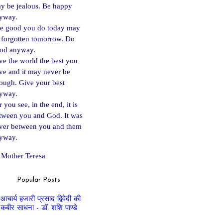
y be jealous. Be happy
yway.
e good you do today may
 forgotten tomorrow. Do
od anyway.
ve the world the best you
ve and it may never be
ough. Give your best
yway.
 you see, in the end, it is
tween you and God. It was
ver between you and them
yway.
Mother Teresa
Popular Posts
आचार्य हजारी प्रसाद द्विवेदी की
कबीर साधना - डॉ. शशि पाण्डे