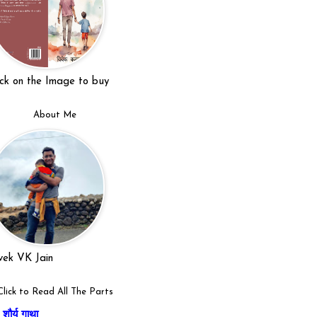
ick on the Image to buy
About Me
vek VK Jain
Click to Read All The Parts
शौर्य गाथा