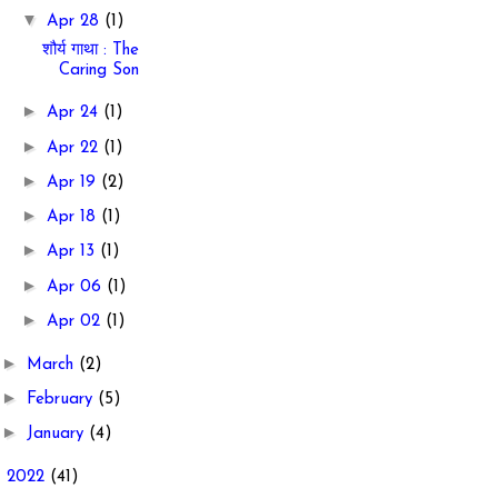
▼
Apr 28
(1)
शौर्य गाथा : The
Caring Son
►
Apr 24
(1)
►
Apr 22
(1)
►
Apr 19
(2)
►
Apr 18
(1)
►
Apr 13
(1)
►
Apr 06
(1)
►
Apr 02
(1)
►
March
(2)
►
February
(5)
►
January
(4)
►
2022
(41)