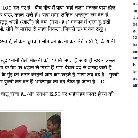
ma
1:00 बज गए हैं। बीच बीच में पापा "वहां तलो" मतलब पापा हॉल
an
र पाऊं, कहते रहते हैं। पापा मम्मा लेकिन अनसुना कर देते हैं,
Th
्टू थाली (खाली) हो दया (गया) है।" मतलब मैं भूखा हूं, इसी
be
ओ, सोने के माहौल से बाहर निकलो, जिससे ऊधम कर सकूं।
go
Gi
ंसते हैं, लेकिन चुपचाप सोने का बहाना कर लेटे रहते हैं, कि ये भी
ha
en
an
खुद "नानी तेली मोलनी को..." गाने लगते हैं, साथ ही उछल उछल
For
 के पेट पर धड़ाम से गिरते हैं, पापा बेचारे दर्द से कराह जाते हैं...
be
के मुंह की तरफ कोहनी आगे कर कहते हैं "पापा लद दई है.... पुच्ची
ne
र पुच्ची कर देते हैं, भाईसाहब का दर्द ठीक हो जाता है। :D
an
ालू रहता है... और लगभग 12:30 पर भाईसाहब फायर इंजन की
― 
ं।