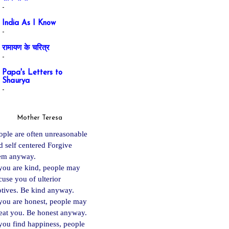
-
India As I Know
-
रामायण के चरित्र
-
Papa's Letters to
Shaurya
-
Mother Teresa
ople are often unreasonable
d self centered Forgive
em anyway.
 you are kind, people may
cuse you of ulterior
tives. Be kind anyway.
 you are ho
nest, people may
eat you. Be honest anyway.
 you find happiness, people