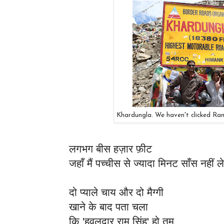
Khardungla. We haven't clicked Ra
लगभग बीस हज़ार फ़ीट
जहाँ मैं पच्चीस से ज्यादा मिनट साँस नहीं ल
दो प्याले चाय और दो मैग्गी
खाने के बाद पता चला
कि 'हवलदार राम सिंह' हो तुम