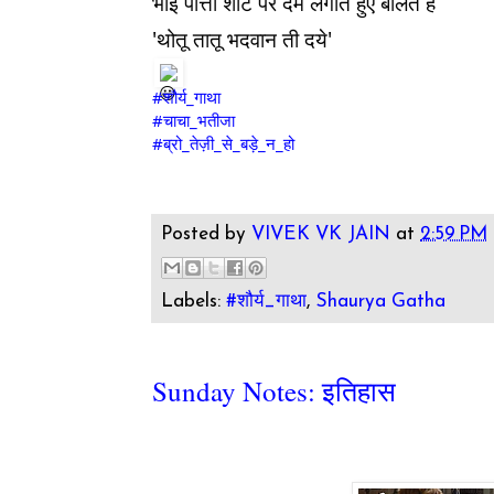
भाई पोत्ती शीट पर दम लगाते हुए बोलते हैं
'थोतू तातू भदवान ती दये'
#शौर्य_गाथा
#चाचा_भतीजा
#ब्रो_तेज़ी_से_बड़े_न_हो
Posted by
VIVEK VK JAIN
at
2:59 PM
Labels:
#शौर्य_गाथा
,
Shaurya Gatha
Sunday Notes: इतिहास