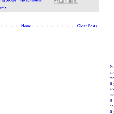
t
12:06 AM
No comments:
atha
Home
Older Posts
Pe
an
th
If
ac
mo
If
ch
If