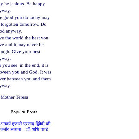
y be jealous. Be happy
yway.
e good you do today may
 forgotten tomorrow. Do
od anyway.
ve the world the best you
ve and it may never be
ough. Give your best
yway.
 you see, in the end, it is
tween you and God. It was
ver between you and them
yway.
Mother Teresa
Popular Posts
आचार्य हजारी प्रसाद द्विवेदी की
कबीर साधना - डॉ. शशि पाण्डे