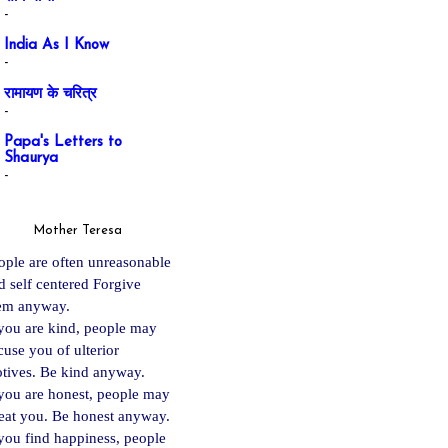
-
India As I Know
-
रामायण के चरित्र
-
Papa's Letters to
Shaurya
-
Mother Teresa
ople are often unreasonable
d self centered Forgive
em anyway.
 you are kind, people may
cuse you of ulterior
tives. Be kind anyway.
 you are ho
nest, people may
eat you. Be honest anyway.
 you find happiness, people