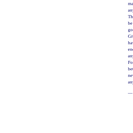
ma
an
Th
be
go
Gi
ha
en
an
For
be
ne
an
― 