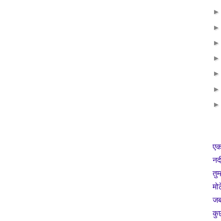
एक
नद
तुम
मो
जब 
कु