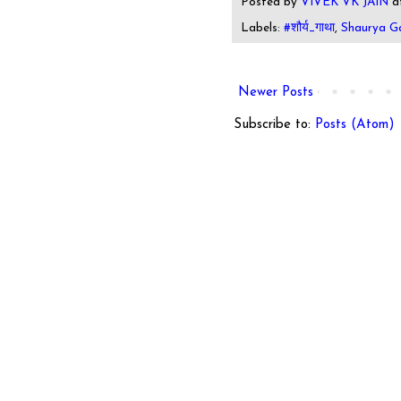
Posted by
VIVEK VK JAIN
a
Labels:
#शौर्य_गाथा
,
Shaurya G
Newer Posts
Subscribe to:
Posts (Atom)