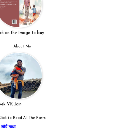
ick on the Image to buy
About Me
vek VK Jain
Click to Read All The Parts
शौर्य गाथा