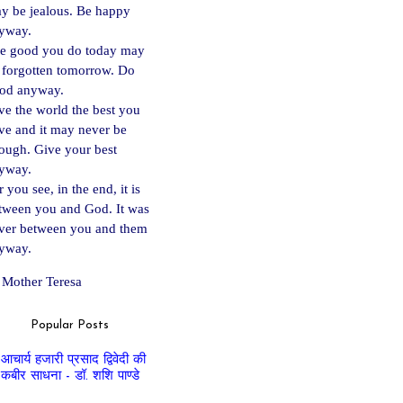
y be jealous. Be happy
yway.
e good you do today may
 forgotten tomorrow. Do
od anyway.
ve the world the best you
ve and it may never be
ough. Give your best
yway.
 you see, in the end, it is
tween you and God. It was
ver between you and them
yway.
Mother Teresa
Popular Posts
आचार्य हजारी प्रसाद द्विवेदी की
कबीर साधना - डॉ. शशि पाण्डे