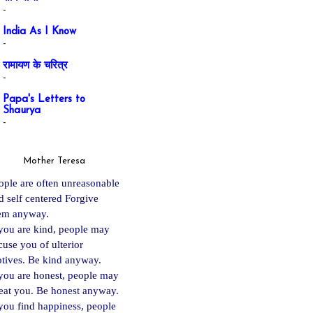
-
India As I Know
-
रामायण के चरित्र
-
Papa's Letters to
Shaurya
-
Mother Teresa
ople are often unreasonable
d self centered Forgive
em anyway.
 you are kind, people may
cuse you of ulterior
tives. Be kind anyway.
 you are ho
nest, people may
eat you. Be honest anyway.
 you find happiness, people