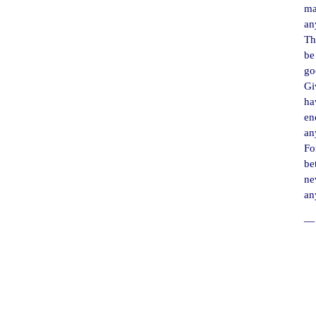
ma
an
Th
be
go
Gi
ha
en
an
For
be
ne
an
― 