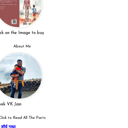
ick on the Image to buy
About Me
vek VK Jain
Click to Read All The Parts
शौर्य गाथा