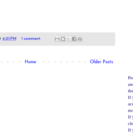
t
4:01 PM
1 comment:
Home
Older Posts
Pe
an
th
If
ac
mo
If
ch
If