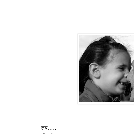
तब.....