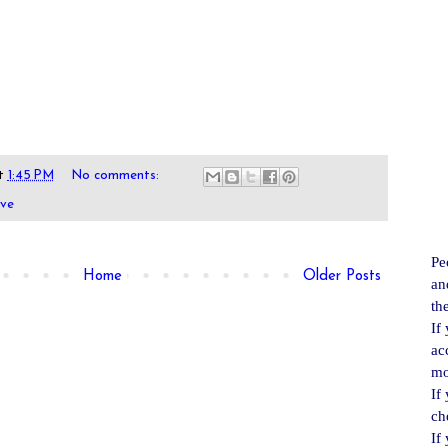
.
t
1:45 PM
No comments:
ove
Pe
Home
Older Posts
an
th
If
ac
mo
If
ch
If