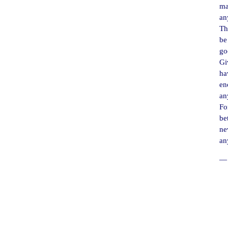
ma
an
Th
be
go
Gi
ha
en
an
For
be
ne
an
― 