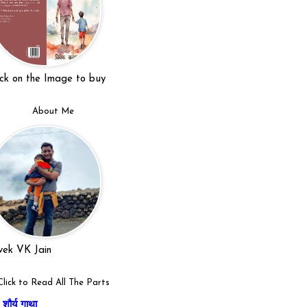
ick on the Image to buy
About Me
vek VK Jain
Click to Read All The Parts
शौर्य गाथा