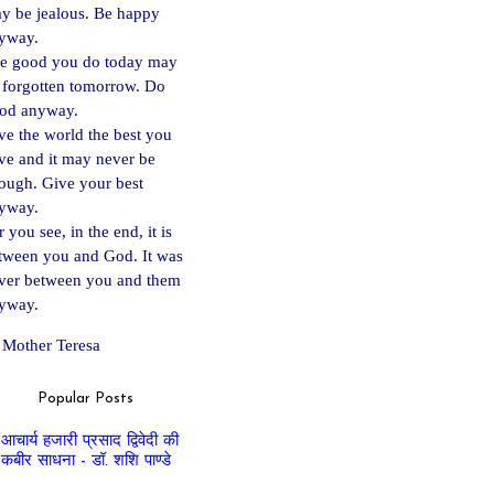
y be jealous. Be happy
yway.
e good you do today may
 forgotten tomorrow. Do
od anyway.
ve the world the best you
ve and it may never be
ough. Give your best
yway.
 you see, in the end, it is
tween you and God. It was
ver between you and them
yway.
Mother Teresa
Popular Posts
आचार्य हजारी प्रसाद द्विवेदी की
कबीर साधना - डॉ. शशि पाण्डे