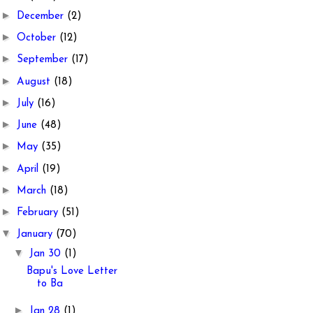
►
December
(2)
►
October
(12)
►
September
(17)
►
August
(18)
►
July
(16)
►
June
(48)
►
May
(35)
►
April
(19)
►
March
(18)
►
February
(51)
▼
January
(70)
▼
Jan 30
(1)
Bapu's Love Letter
to Ba
►
Jan 28
(1)