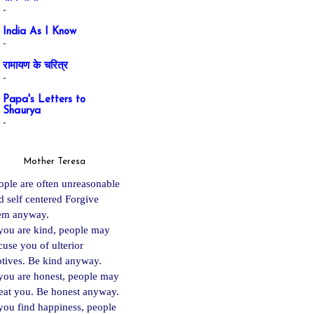
-
India As I Know
-
रामायण के चरित्र
-
Papa's Letters to
Shaurya
-
Mother Teresa
ople are often unreasonable
d self centered Forgive
em anyway.
 you are kind, people may
cuse you of ulterior
tives. Be kind anyway.
 you are ho
nest, people may
eat you. Be honest anyway.
 you find happiness, people