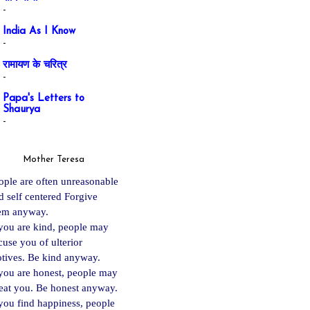
-
India As I Know
-
रामायण के चरित्र
-
Papa's Letters to
Shaurya
-
Mother Teresa
ople are often unreasonable
d self centered Forgive
em anyway.
 you are kind, people may
cuse you of ulterior
tives. Be kind anyway.
 you are ho
nest, people may
eat you. Be honest anyway.
 you find happiness, people