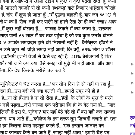
ो गयी है. ऑफिस में खाली टाइम में कुछ न कुछ पढ़ता रहता हूँ. कभी
भी 'पाउलो काल्हो' से तो कभी 'हथकड़' बाले किशोर भाईसाब 'चौराहे
ं. खैर, मैं शुरू हो जाता हूँ...."मैं पूछना चाहती हूँ...यार जब WTO ने
्रोथ' कभी 'रीच' नही कर पाएंगे तो हमने ऐसा ऐम ही क्यों रखा? अवर
कुछ नहीं बोलता हूँ........साल्ला फेंकने में क्या जाता है....सरकार
 साफ़ पानी 65 साल में घर तक पहुंचा है जो सब कुछ उनके बोलने
CV आपके समझदार होने की निशानी नहीं है.....कैम्ब्रिज, हॉवर्ड ने
... खैर उसे बहुत सी चीज़े समझ नहीं आती, कि क्यूँ 68% लोग 2 डॉलर
 इकॉनमी इतनी तेजी से कैसे बढ़ रही है....40% बेरोजगारी है फिर
.....और भी जाने क्या-क्या. वैसे समझ तो मुझे भी नहीं आया....और आप
ेगा...कि देश किसके भरोसे चल रहा है.
ैट करता है....."यार तीन दिन से सो नहीं पा रहा हूँ....
 रहा ही....उस बंदी की क्या गलती थी....हमारी उम्र की ही है
 है....ना तो हँसता है ना तो रोता है....'हैती' के लोगों के भूख से मरने
क नहीं पड़ता....जैसे साल्ला एक प्रोगाम हैंग हो के बैठ गया हो......"यार
 लिखी है इस पे....सुनेगा? यार यहाँ बैठे बैठे तो मैं बस यही कर सकता
एक
 'डायलाग' याद आते हैं.....'कॉलेज के इस तरफ तुम ज़िन्दगी नचाते हो, उस
नद
ी कभी हम कितना बेवस महसूस करते हैं...."एक इन्सान जानवर बन
थ जानवर कैसे बन जाते हैं...समझ नहीं आता." हमारी चैट पढ़
तुम