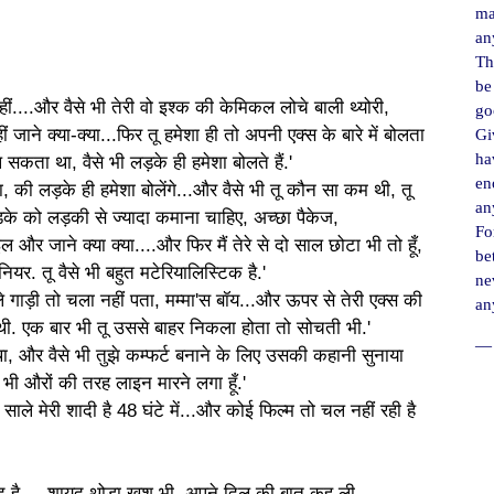
ma
an
Th
be
हीं....और वैसे भी तेरी वो इश्क की केमिकल लोचे बाली थ्योरी,
go
 जाने क्या-क्या...फिर तू हमेशा ही तो अपनी एक्स के बारे में बोलता
Gi
ha
ल सकता था, वैसे भी लड़के ही हमेशा बोलते हैं.'
en
ा, की लड़के ही हमेशा बोलेंगे...और वैसे भी तू कौन सा कम थी, तू
an
़के को लड़की से ज्यादा कमाना चाहिए, अच्छा पैकेज,
For
और जाने क्या क्या....और फिर मैं तेरे से दो साल छोटा भी तो हूँ,
be
ियर. तू वैसे भी बहुत मटेरियालिस्टिक है.'
ne
ल्ले गाड़ी तो चला नहीं पता, मम्मा'स बॉय...और ऊपर से तेरी एक्स की
an
थी. एक बार भी तू उससे बाहर निकला होता तो सोचती भी.'
― 
 था, और वैसे भी तुझे कम्फर्ट बनाने के लिए उसकी कहानी सुनाया
 भी औरों की तरह लाइन मारने लगा हूँ.'
 साले मेरी शादी है 48 घंटे में...और कोई फिल्म तो चल नहीं रही है
ब्द है.....शायद थोडा खुश भी, अपने दिल की बात कह ली.