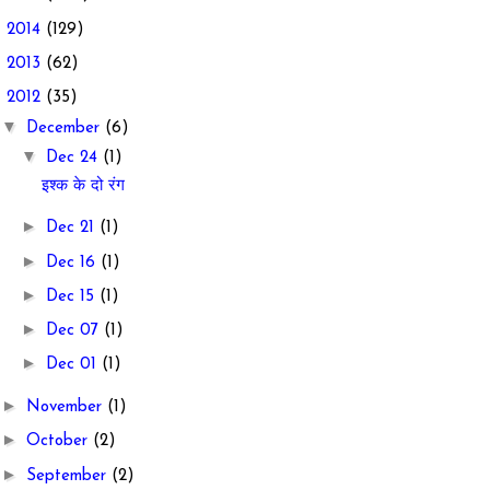
►
2014
(129)
►
2013
(62)
▼
2012
(35)
▼
December
(6)
▼
Dec 24
(1)
इश्क के दो रंग
►
Dec 21
(1)
►
Dec 16
(1)
►
Dec 15
(1)
►
Dec 07
(1)
►
Dec 01
(1)
►
November
(1)
►
October
(2)
►
September
(2)