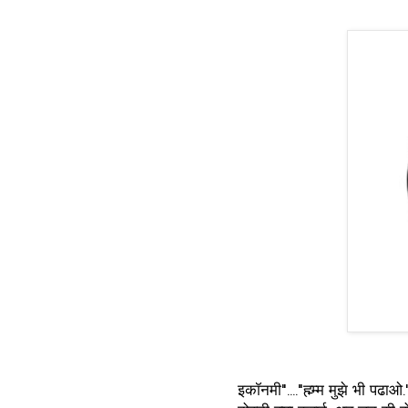
"यार क्या पढ़ रहे ह
इकॉनमी"...."ह्म्म्म मुझे भी पढाओ.