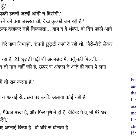
ूँ.'
लड़की इतनी जल्दी थोड़ी न दिखेगी.'
रने की क्या ज़रूरत थी, देख कुल्फी जम रही है.'
्त ठण्ड देखकर नहीं निकलता... वाय द वे थैंक्स, दो दिन पहले आने
ी तेरे पापा निभाएंगे. कंपनी छुट्टी कहाँ दे रही थी, जैसे-तैसे लेकर
़ा रहा है, 21 छुट्टी पढ़ी थी अकाउंट में, क्यूँ नहीं मिलती.'
 तो मान नहीं रही है, ऊपर से अंकल ने आते ही काम पे लगा
Pe
 ही तो सब करना है.'
an
th
.ज़रा गहराई से...छत पर उनके अलावा कोई नहीं है.
If
ac
 पैकेज मस्त है, और फिर पुणे में ही है. वीकेंड पे तू भी मेरे घर
mo
ंगे.'
If
ch
लिए अप्लाई किया है.' वो धीरे से बोलता है.
If