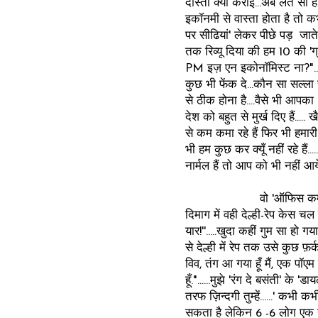
दोस्ती क्या कराई...अब लत सी ह
इकॉनमी से वास्ता होता है तो क
पर सीढियां' लेकर पीछे पड़ जाते है
तक रिव्यू दिया की हम 10 की 'ग
PM इज़ एन इकोनॉमिस्ट ना?"....मैं 
कुछ भी फेंक दे...कौन सा सल्ला
से ठीक होना है....वैसे भी आपका 
देश को बहुत से मुर्ख दिए हैं..
से कम कमा रहे हैं फिर भी हमारी
भी हम कुछ कर क्यूँ नहीं रहे हैं
नार्मल हैं तो आप को भी नहीं आय
वो 'ऑफिस कम्यूनिकेटर' पे च
दिमाग में वही देल्ही-रेप केस चल
यार!''.....खुदा कहीं गुम सा हो गया
से देल्ही में रेप तक उसे कुछ फ़र्
विव, तंग आ गया हूँ मैं, एक पॉएम
हूँ."......मुझे 'रंग दे बसंती' के
तरफ ज़िन्दगी तुम्हें......' कभ
सकता है लेकिन 6 -6 लोग एक सा