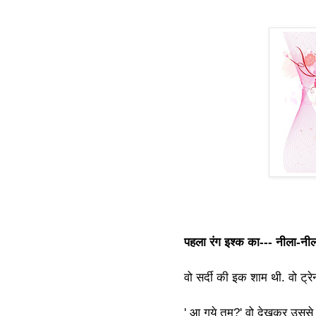
पहला रंग इश्क का--- नीला-नीला
वो सर्दी की इक शाम थी. वो ट्र
' आ गये तुम?' वो देखकर उससे प