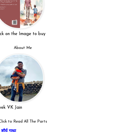
ick on the Image to buy
About Me
vek VK Jain
Click to Read All The Parts
शौर्य गाथा