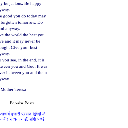
y be jealous. Be happy
yway.
e good you do today may
 forgotten tomorrow. Do
od anyway.
ve the world the best you
ve and it may never be
ough. Give your best
yway.
 you see, in the end, it is
tween you and God. It was
ver between you and them
yway.
Mother Teresa
Popular Posts
आचार्य हजारी प्रसाद द्विवेदी की
कबीर साधना - डॉ. शशि पाण्डे