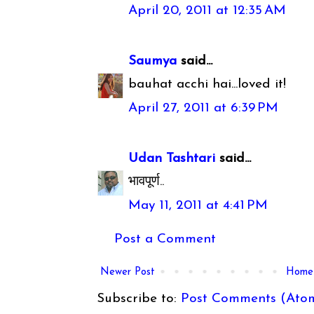
April 20, 2011 at 12:35 AM
Saumya
said...
bauhat acchi hai...loved it!
April 27, 2011 at 6:39 PM
Udan Tashtari
said...
भावपूर्ण..
May 11, 2011 at 4:41 PM
Post a Comment
Newer Post
Home
Subscribe to:
Post Comments (Ato