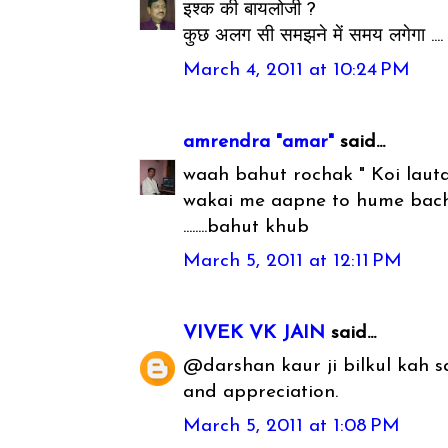
इश्क की बायलोजी ?
कुछ अलग सी समझने में समय लगेगा ....
March 4, 2011 at 10:24 PM
amrendra "amar"
said...
waah bahut rochak " Koi lauta
wakai me aapne to hume bachp
........bahut khub
March 5, 2011 at 12:11 PM
VIVEK VK JAIN
said...
@darshan kaur ji bilkul kah sak
and appreciation.
March 5, 2011 at 1:08 PM