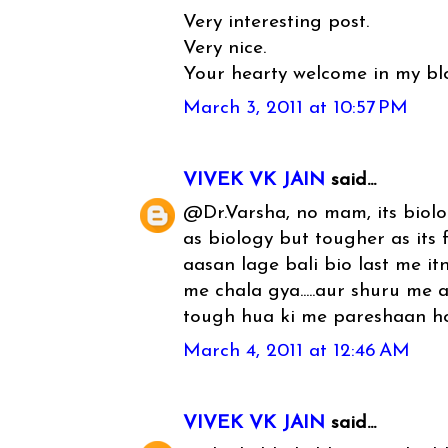
Very interesting post.
Very nice.
Your hearty welcome in my bl
March 3, 2011 at 10:57 PM
VIVEK VK JAIN
said...
@Dr.Varsha, no mam, its biolog
as biology but tougher as its fi
aasan lage bali bio last me it
me chala gya.....aur shuru me 
tough hua ki me pareshaan h
March 4, 2011 at 12:46 AM
VIVEK VK JAIN
said...