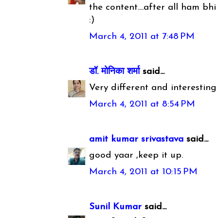
the content....after all ham b
:)
March 4, 2011 at 7:48 PM
डॉ. मोनिका शर्मा
said...
Very different and interesting p
March 4, 2011 at 8:54 PM
amit kumar srivastava
said...
good yaar ,keep it up.
March 4, 2011 at 10:15 PM
Sunil Kumar
said...