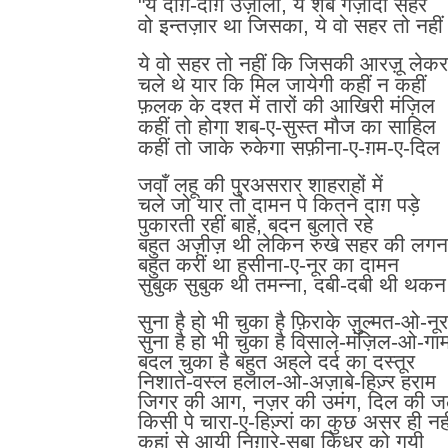
"ये दाग़-दाग़ उज़ाला, ये शब गज़ीदा सहर
वो इन्तज़ार था जिसका, ये वो सहर तो नहीं
ये वो सहर तो नहीं कि जिसकी आरज़ू लेक
चले थे यार कि मिल जायेगी कहीं न कहीं
फ़लक के दश्त में तारों की आखिरी मंज़िल
कहीं तो होगा शब-ए-सुस्त मौज का साहिल
कहीं तो जाके रुकेगा सफ़ीना-ए-ग़म-ए-दिल
जवाँ लहू की पुरअसरार शाहराहों में
चले जो यार तो दामन पे कितने दाग़ पड़े
पुकारती रहीं बाहें, बदन बुलाते रहे
बहुत अज़ीज़ थी लेकिन रुखे सहर की लग
बहुत करीं था हसीना-ए-नूर का दामन
सुबुक सुबुक थी तमन्ना, दबी-दबी थी थकन
सुना है हो भी चुका है फ़िराके ज़ुल्मत-ओ-नू
सुना है हो भी चुका है विसाले-मंज़िल-ओ-गा
बदल चुका है बहुत अहले दर्द का दस्तूर
निशाते-वस्ल हलाल-ओ-अज़ाबे-हिज़्र हराम
जिगर की आग, नज़र की उमंग, दिल की 
किसी पे चारा-ए-हिज़्रां का कुछ असर ही नही
कहां से आयी निग़ारे-सबा किधर को गयी