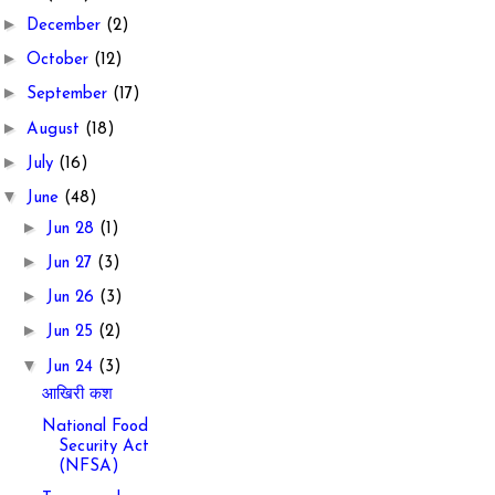
►
December
(2)
►
October
(12)
►
September
(17)
►
August
(18)
►
July
(16)
▼
June
(48)
►
Jun 28
(1)
►
Jun 27
(3)
►
Jun 26
(3)
►
Jun 25
(2)
▼
Jun 24
(3)
आखिरी कश
National Food
Security Act
(NFSA)