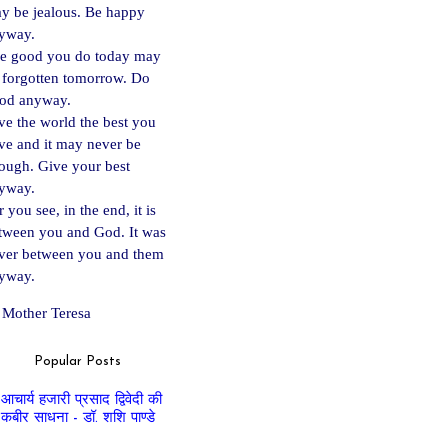
y be jealous. Be happy
yway.
e good you do today may
 forgotten tomorrow. Do
od anyway.
ve the world the best you
ve and it may never be
ough. Give your best
yway.
 you see, in the end, it is
tween you and God. It was
ver between you and them
yway.
Mother Teresa
Popular Posts
आचार्य हजारी प्रसाद द्विवेदी की
कबीर साधना - डॉ. शशि पाण्डे