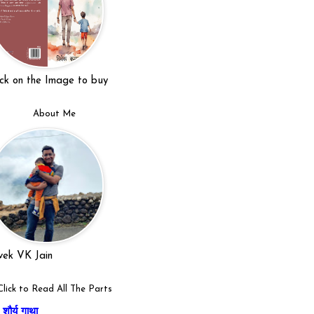
ick on the Image to buy
About Me
vek VK Jain
Click to Read All The Parts
शौर्य गाथा