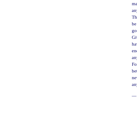
ma
an
Th
be
go
Gi
ha
en
an
For
be
ne
an
― 