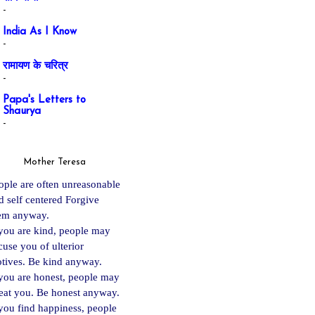
-
India As I Know
-
रामायण के चरित्र
-
Papa's Letters to
Shaurya
-
Mother Teresa
ople are often unreasonable
d self centered Forgive
em anyway.
 you are kind, people may
cuse you of ulterior
tives. Be kind anyway.
 you are ho
nest, people may
eat you. Be honest anyway.
 you find happiness, people