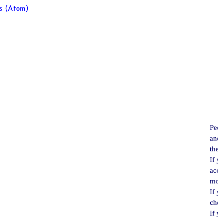
s (Atom)
Pe
an
th
If
ac
mo
If
ch
If