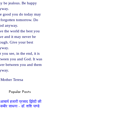
y be jealous. Be happy
yway.
e good you do today may
 forgotten tomorrow. Do
od anyway.
ve the world the best you
ve and it may never be
ough. Give your best
yway.
 you see, in the end, it is
tween you and God. It was
ver between you and them
yway.
Mother Teresa
Popular Posts
आचार्य हजारी प्रसाद द्विवेदी की
कबीर साधना - डॉ. शशि पाण्डे