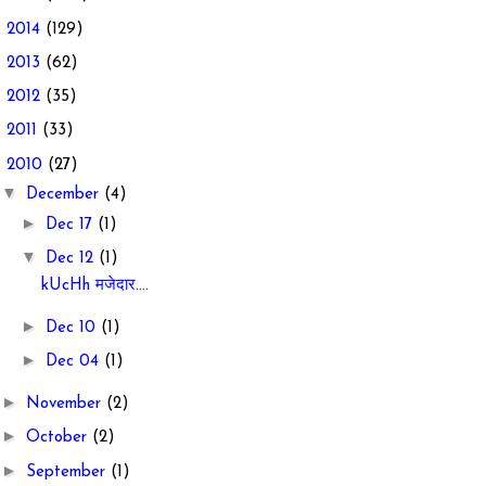
►
2014
(129)
►
2013
(62)
►
2012
(35)
►
2011
(33)
▼
2010
(27)
▼
December
(4)
►
Dec 17
(1)
▼
Dec 12
(1)
kUcHh मजेदार....
►
Dec 10
(1)
►
Dec 04
(1)
►
November
(2)
►
October
(2)
►
September
(1)