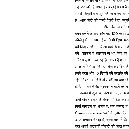
ज़िन्दगी अजीब चीज है, कभी ना ख़त्म होने ब
नही उठाया?' हे भगवान् जब तुम्हें पढना ह
उनकी बेतुकी बातें सुन यही सोच रहा था. 
है....और ओरो को करते देखते है तो 'बेतुकी
खैर, बिल आया '100' रूपये......
काम करने के बाद और यही 100 रूपये उसके
की-बेतुकी का साथ दोस्त ने भी दिया, भरपू
की फ़िक्र नही.......ये आशिकी है यारा..
को....लेकिन वो आशिकी ना थी, मियाँ हम
खैर पोपुलेशन बढ रही है, लगता है आत्म
लाख योनियों का सिस्टम चेंज कर दिया है. 
हमने देखा और 10 डिग्री की कडाके की ठण्
इंसानियत मर गई है और यही हम कह रहे है, 
ही हैं...... घर में बैठ भ्रष्टाचार बढ़ने 
"बचपन में सुना था 'बेटा पढ़ लो, काम आये
अभी मोबाइल बजा है. बेचारी मिडिल-क्लास
मियाँ मोबाइल भी अजीब है, एक अनपढ़ भी
Communication पढने में गुजार दिए.
आज अखबार में पढ़ा है, भ्रष्टाचारी में देश 
देख अपनी सरकारी नौकरी की आस लगाए बै