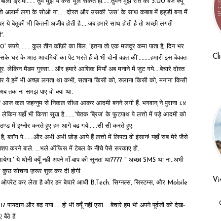
ाला ड्रामा......'तुम मुझे ये कैसे भूल सकते हो......तुमने मुझे रात को 3.00 बजे क्यूँ
ै तो अलार्म लगा के सोओ ना......दोस्त और उसकी 'उस' के साथ कबाब में हड्डी बना मैं
पर ये बेतुकी भी कितनी अजीब होती है.....जब हमारे साथ होती है तो अच्छी लगती
'.
...कुल तीन कॉफ़ी का बिल. 'इतना तो एक मजदूर कमा पाता है, दिन भर
Cl
 घर के आठ आदमियों का पेट भरते हैं वो भी दोनों वक़्त की'........हमारी इस बेवक्त-
र. लेकिन मैडम गुस्सा....और हमारे आशिक मियाँ अब मनाने में जुट गये....बेचारे दोस्त
..खैर ये हमें भी अच्छा लगता था कभी, सताना किसी को, रुलाना किसी को, मनाना किसी
 अब तक ना समझ पाए वो क्या था.
ाएं आज कल जहन्नुम से निकल सीधा आकर आदमी बनने लगी हैं. भगवान् ने पुराना ८४
लेकिन यहाँ भी कित्ता सुख है.......'चेतक ब्रिज' के फुटपाथ पे लत्तो में पड़े आदमी को
ड में इग्नोर करते हुए हम आगे बढ गये......सी सी करते हुए.
ब्लॉग पे.......और अभी अभी छोड़ आये हैं लत्तो में लिपटा वो इंसान! यहाँ सब मेरे जैसे
की गपशप करने बाले. ...भले ऑफिस में टेबल के नीचे पैसे सरकाए हों.
गा.' ये धोनी क्यूँ नही अपने माँ-बाप की सुनता था???? "
अच्छा SMS था ना..अभी
 कुछ सोचना ज़रूर शुरू कर दी होगी.
Vi
 ओपरेट कर लेता है और हम बेचारे आधी B.Tech. सिग्नल्स, सिस्टम्स, और Mobile
17 पायदान और बढ़ गया......हो भी क्यूँ नहीं एसा.....बेचारे हम भी अपने पूर्वजों को देख-
ठे हैं.