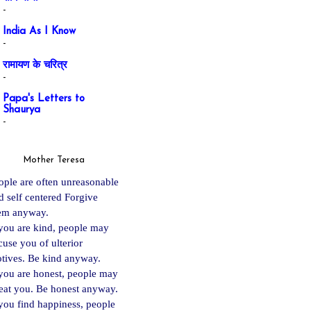
-
India As I Know
-
रामायण के चरित्र
-
Papa's Letters to
Shaurya
-
Mother Teresa
ople are often unreasonable
d self centered Forgive
em anyway.
 you are kind, people may
cuse you of ulterior
tives. Be kind anyway.
 you are ho
nest, people may
eat you. Be honest anyway.
 you find happiness, people