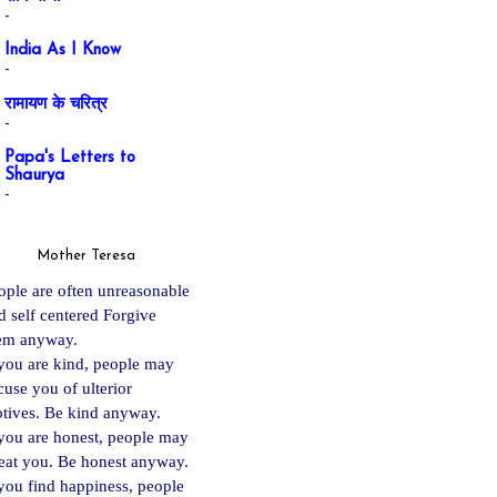
-
India As I Know
-
रामायण के चरित्र
-
Papa's Letters to
Shaurya
-
Mother Teresa
ople are often unreasonable
d self centered Forgive
em anyway.
 you are kind, people may
cuse you of ulterior
tives. Be kind anyway.
 you are ho
nest, people may
eat you. Be honest anyway.
 you find happiness, people