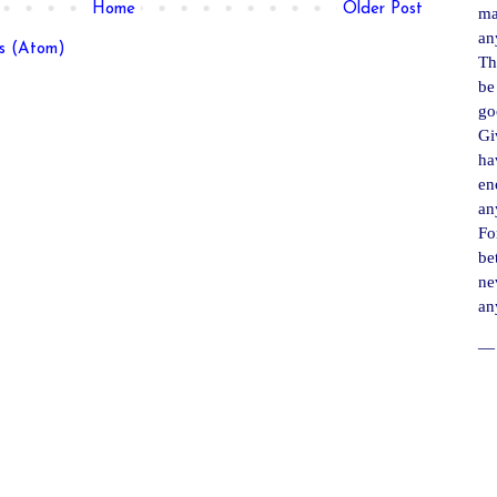
Home
Older Post
ma
an
s (Atom)
Th
be
go
Gi
ha
en
an
For
be
ne
an
― 