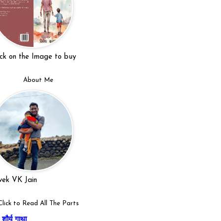
ick on the Image to buy
About Me
vek VK Jain
Click to Read All The Parts
शौर्य गाथा