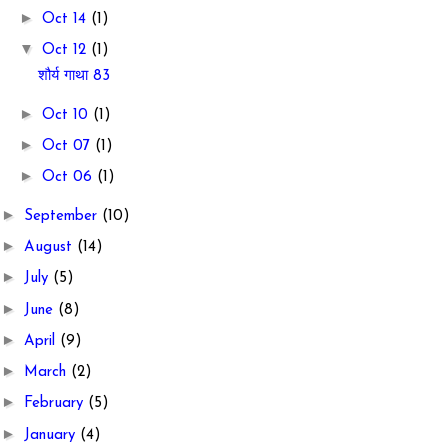
►
Oct 14
(1)
▼
Oct 12
(1)
शौर्य गाथा 83
►
Oct 10
(1)
►
Oct 07
(1)
►
Oct 06
(1)
►
September
(10)
►
August
(14)
►
July
(5)
►
June
(8)
►
April
(9)
►
March
(2)
►
February
(5)
►
January
(4)