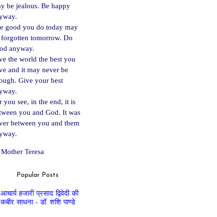
y be jealous. Be happy
yway.
e good you do today may
 forgotten tomorrow. Do
od anyway.
ve the world the best you
ve and it may never be
ough. Give your best
yway.
 you see, in the end, it is
tween you and God. It was
ver between you and them
yway.
Mother Teresa
Popular Posts
आचार्य हजारी प्रसाद द्विवेदी की
कबीर साधना - डॉ. शशि पाण्डे