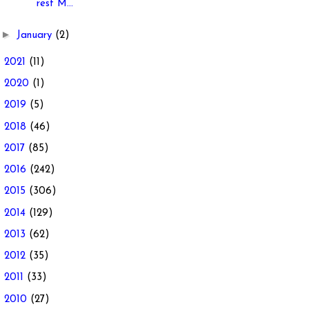
rest M...
►
January
(2)
►
2021
(11)
►
2020
(1)
►
2019
(5)
►
2018
(46)
►
2017
(85)
►
2016
(242)
►
2015
(306)
►
2014
(129)
►
2013
(62)
►
2012
(35)
►
2011
(33)
►
2010
(27)