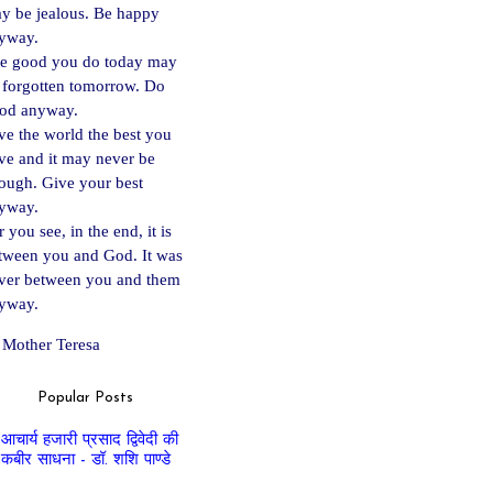
y be jealous. Be happy
yway.
e good you do today may
 forgotten tomorrow. Do
od anyway.
ve the world the best you
ve and it may never be
ough. Give your best
yway.
 you see, in the end, it is
tween you and God. It was
ver between you and them
yway.
Mother Teresa
Popular Posts
आचार्य हजारी प्रसाद द्विवेदी की
कबीर साधना - डॉ. शशि पाण्डे