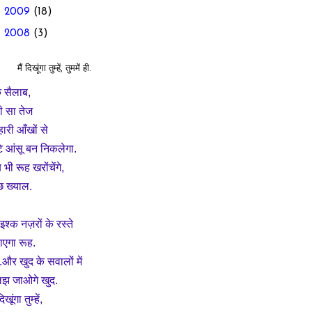
►
2009
(18)
►
2008
(3)
मैं दिखूंगा तुम्हें, तुममें ही.
 सैलाब,
ी सा तेज
्हारी आँखों से
टे आंसू बन निकलेगा.
भी रूह खरोंचेंगे,
छ ख्याल.
इश्क नज़रों के रस्ते
ाएगा रूह.
..और खुद के सवालों में
झ जाओगे खुद.
दिखूंगा तुम्हें,