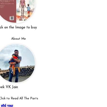
ick on the Image to buy
About Me
vek VK Jain
Click to Read All The Parts
शौर्य गाथा