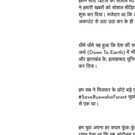
हमने सारी डिटेल को सोशल मीडिय
ने हमारी खबरों को सोशल मीडिया 
शुरू कर दिया। मजेदार था कि 
अकाउंट से उठा उठा कर के ही फ
धीमे धीमे यह हुआ कि देश की स
अर्थ (Down To Earth) में भी इस
और झारखंड के, इलाहाबाद यूनिवर
कर दिया।
हम सब ने मिलकर के छोटे बड़े
#SaveBuxwahaForest मूवमेंट 
से एक था।
हम युवा अपना हर कदम फूंक-फूंक 
ध्यान देना था कि यह आंदोलन ग