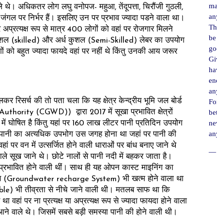
ma
े थे। अधिकतर लोग लघु वनोपज- महुआ, तेंदूपत्ता, चिरौंजी गुठली,
an
गल पर निर्भर हैं। इसलिए उन पर प्रभाव ज्यादा पडने वाला था।
Th
और अप्रत्यक्ष रूप से मात्र 400 लोगों को वहां पर रोजगार मिलने
be
ुशल (skilled) और अर्ध कुशल (Semi-Skilled) लेबर का उपयोग
go
ं को बहुत ज्यादा फायदे वहां पर नहीं थे किंतु उनकी आय जरूर
Gi
ha
en
an
िलकर रिसर्च की तो पता चला कि यह क्षेत्र केन्‍द्रीय भूमि जल बोर्ड
For
ority (CGWD)) द्वारा 2017 में सूखा प्रभावित क्षेत्रों
be
ne
ं घोषित है किंतु यहां पर 160 लाख लीटर पानी प्रतिदिन उपयोग
an
ानी का अत्यधिक उपभोग उस जगह होना था जहां पर पानी की
ां पर वन में उत्सर्जित होने वाली धाराओं पर बांध बनाए जाने थे
― 
े सूख जाने थे। छोटे नालों से पानी नदी में बहकर जाता है।
प्रभावित होने वाली थीं। साथ ही यह ओपन कास्ट माइनिंग का
्भरण (Groundwater recharge System) भी खत्म होने वाला था
e) भी तीव्रता से नीचे जाने वाली थी। मतलब साफ था कि
ा वहां पर ना प्रत्यक्ष या अप्रत्यक्ष रूप से ज्यादा फायदा होने वाला
आने वाले थे। जिसमें सबसे बड़ी समस्या पानी की होने वाली थी।