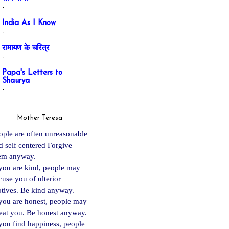
-
India As I Know
-
रामायण के चरित्र
-
Papa's Letters to
Shaurya
-
Mother Teresa
ople are often unreasonable
d self centered Forgive
em anyway.
 you are kind, people may
cuse you of ulterior
tives. Be kind anyway.
 you are ho
nest, people may
eat you. Be honest anyway.
 you find happiness, people