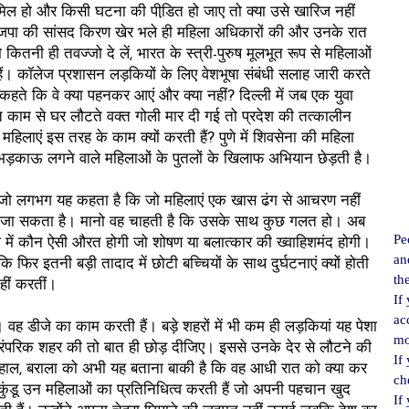
शामिल हो और किसी घटना की पीडि़त हो जाए तो क्या उसे खारिज नहीं
ाजपा की सांसद किरण खेर भले ही महिला अधिकारों की और उनके रात
कितनी ही तवज्जो दे लें, भारत के स्त्री-पुरुष मूलभूत रूप से महिलाओं
ं। कॉलेज प्रशासन लड़कियों के लिए वेशभूषा संबंधी सलाह जारी करते
ीं कहते कि वे क्या पहनकर आएं और क्या नहीं? दिल्ली में जब एक युवा
त काम से घर लौटते वक्त गोली मार दी गई तो प्रदेश की तत्कालीन
 महिलाएं इस तरह के काम क्यों करती हैं? पुणे में शिवसेना की महिला
े भड़काऊ लगने वाले महिलाओं के पुतलों के खिलाफ अभियान छेड़ती है।
 जो लगभग यह कहता है कि जो महिलाएं एक खास ढंग से आचरण नहीं
या जा सकता है। मानो वह चाहती है कि उसके साथ कुछ गलत हो। अब
Pe
 में कौन ऐसी औरत होगी जो शोषण या बलात्कार की ख्वाहिशमंद होगी।
an
 फिर इतनी बड़ी तादाद में छोटी बच्चियों के साथ दुर्घटनाएं क्यों होती
th
नहीं करतीं।
If
ac
 वह डीजे का काम करती हैं। बड़े शहरों में भी कम ही लड़कियां यह पेशा
mo
पारंपरिक शहर की तो बात ही छोड़ दीजिए। इससे उनके देर से लौटने की
If
ल, बराला को अभी यह बताना बाकी है कि वह आधी रात को क्या कर
ch
 कि कुंडू उन महिलाओं का प्रतिनिधित्व करती हैं जो अपनी पहचान खुद
If