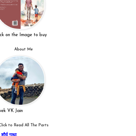
ick on the Image to buy
About Me
vek VK Jain
Click to Read All The Parts
शौर्य गाथा