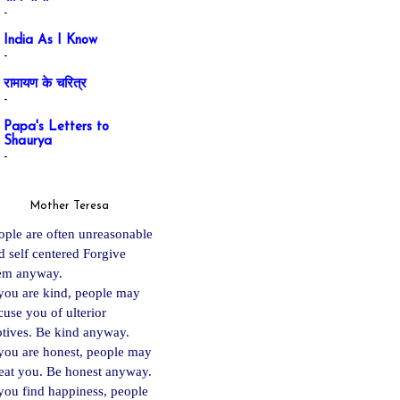
-
India As I Know
-
रामायण के चरित्र
-
Papa's Letters to
Shaurya
-
Mother Teresa
ople are often unreasonable
d self centered Forgive
em anyway.
 you are kind, people may
cuse you of ulterior
tives. Be kind anyway.
 you are ho
nest, people may
eat you. Be honest anyway.
 you find happiness, people