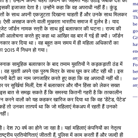
ीती हैं। उन्होंने अपना चेहरा छिपाने की जहमत नहीं उठाई जबकि देश का
ma
सकी इजाजत देता है। उन्होंने कहा कि वह अपराधी नहीं हैं। कुंडू
an
ि़तों के साथ अपनी एकजुटता दिखाना चाहती हैं और उनके साथ मिलकर
Th
ऐसी असहज करने वाली मुखरता भारतीय समाज में दुर्लभ है। याद
be
ुजेट जॉर्डन नामक स्त्री के साथ हुई बलात्कार की घटना। राज्य की
go
 की आलोचना करते हुए कहा था आखिर वह बार में गई ही क्यों। जॉर्डन
Gi
इनकार कर दिया था। वह बहुत कम समय में ही महिला अधिकारों का
ha
का 2015 में निधन हो गया।
en
an
 हौलनाक सामूहिक बलात्कार के बाद तमाम युवतियों ने कड़कड़ाती ठंड में
For
be
ा। वह युवती अपने एक पुरुष मित्र के साथ घूम कर लौट रही थी। इस
ne
ने अपनी बेटी का नाम जगजाहिर करते हुए कहा कि वह अपराधी नहीं थी।
an
तर पर सुर्खियां मिलीं, देश में बलात्कार और यौन हिंसा को लेकर सख्त
स बात से समझ सकते हैं कि समस्या कितनी गहरी है कि तत्कालीन
― 
रदर्शन करने वालों को यह कहकर खारिज कर दिया था कि वह 'डेंटेड, पेंटेड'
 कहें तो उनका तात्पर्य था कि जो महिलाएं मेकअप में रहती हैं उनको
 नहीं।
 देश 70 वर्ष का होने जा रहा है। यहां महिलाएं कंपनियों का नेतृत्व
राष्ट्रीय प्रतियोगिताएं जीतती हैं, पुलिस में काम करती हैं और जल्दी ही