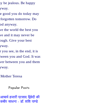
y be jealous. Be happy
yway.
e good you do today may
 forgotten tomorrow. Do
od anyway.
ve the world the best you
ve and it may never be
ough. Give your best
yway.
 you see, in the end, it is
tween you and God. It was
ver between you and them
yway.
Mother Teresa
Popular Posts
आचार्य हजारी प्रसाद द्विवेदी की
कबीर साधना - डॉ. शशि पाण्डे