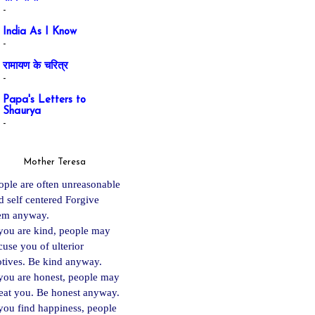
-
India As I Know
-
रामायण के चरित्र
-
Papa's Letters to
Shaurya
-
Mother Teresa
ople are often unreasonable
d self centered Forgive
em anyway.
 you are kind, people may
cuse you of ulterior
tives. Be kind anyway.
 you are ho
nest, people may
eat you. Be honest anyway.
 you find happiness, people