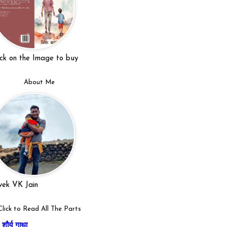
ick on the Image to buy
About Me
vek VK Jain
Click to Read All The Parts
शौर्य गाथा