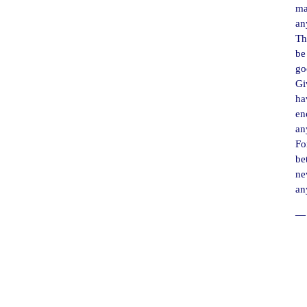
ma
an
Th
be
go
Gi
ha
en
an
For
be
ne
an
― 