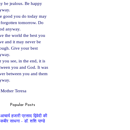
y be jealous. Be happy
yway.
e good you do today may
 forgotten tomorrow. Do
od anyway.
ve the world the best you
ve and it may never be
ough. Give your best
yway.
 you see, in the end, it is
tween you and God. It was
ver between you and them
yway.
Mother Teresa
Popular Posts
आचार्य हजारी प्रसाद द्विवेदी की
कबीर साधना - डॉ. शशि पाण्डे