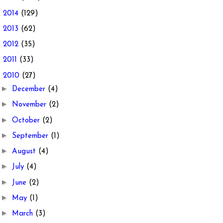
►
2014
(129)
►
2013
(62)
►
2012
(35)
►
2011
(33)
▼
2010
(27)
►
December
(4)
►
November
(2)
►
October
(2)
►
September
(1)
►
August
(4)
►
July
(4)
►
June
(2)
►
May
(1)
►
March
(3)