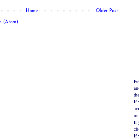
Home
Older Post
s (Atom)
Pe
an
th
If
ac
mo
If
ch
If