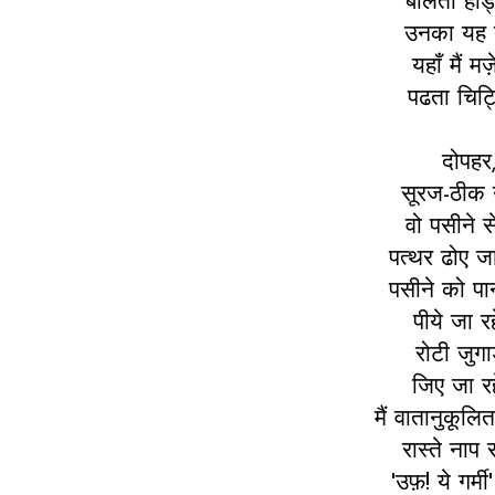
बोलती हड्ड
उनका यह द
यहाँ मैं मज़
पढता चिट्ठ
दोपहर
सूरज-ठीक
वो पसीने स
पत्थर ढोए जा 
पसीने को पा
पीये जा रहे
रोटी जुगाड
जिए जा रहे
मैं वातानुकूलि
रास्ते नाप रह
'उफ़! ये गर्म