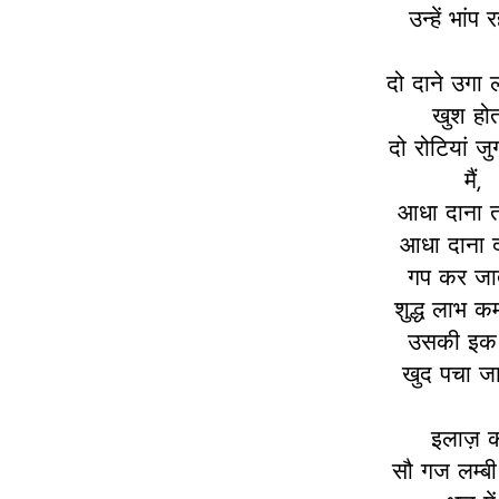
उन्हें भांप रह
दो दाने उगा 
खुश होत
दो रोटियां जु
मैं,
आधा दाना तौ
आधा दाना दा
गप कर जाता
शुद्ध लाभ कमा
उसकी इक 
खुद पचा जात
इलाज़ क
सौ गज लम्बी