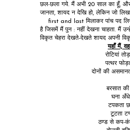
छल-छला गये. मैं अभी 20 साल का हूँ, और
जानता, शायद न देखि हो, लेकिन जो लिखा है
first and last मिलाकर पांच पद लिख रह
है जिसमें मैं पुन : नहीं देखना चाहता. मैं 
विकृत चेहरा देखते-देखते शायद अपनी विक
यहाँ मैं, वह
रोटियां तोड़त
पत्थर फोड़
दोनों की असमानता
बरसात की 
घना अँधे
टपकता छप
टूटता टप्
ठण्ड से कप-कं